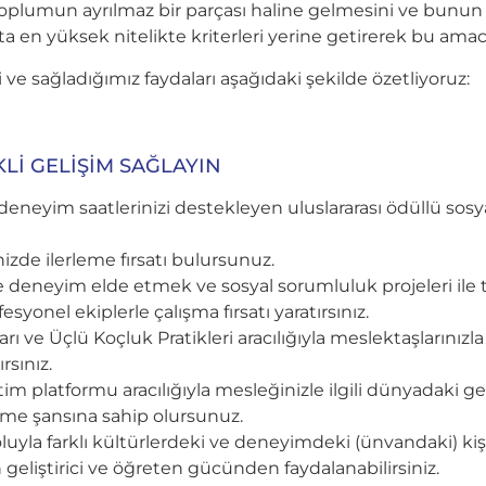
plumun ayrılmaz bir parçası haline gelmesini ve bunun ka
a en yüksek nitelikte kriterleri yerine getirerek bu ama
ve sağladığımız faydaları aşağıdaki şekilde özetliyoruz:
Lİ GELİŞİM SAĞLAYIN
deneyim saatlerinizi destekleyen uluslararası ödüllü sosy
nizde ilerleme fırsatı bulursunuz.
nde deneyim elde etmek ve sosyal sorumluluk projeleri il
syonel ekiplerle çalışma fırsatı yaratırsınız.
ve Üçlü Koçluk Pratikleri aracılığıyla meslektaşlarınızla fik
rsınız.
im platformu aracılığıyla mesleğinizle ilgili dünyadaki ge
nme şansına sahip olursunuz.
uyla farklı kültürlerdeki ve deneyimdeki (ünvandaki) kişile
 geliştirici ve öğreten gücünden faydalanabilirsiniz.