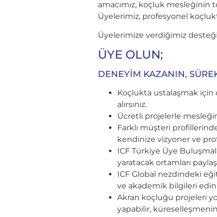
amacımız, koçluk mesleğinin to
Üyelerimiz, profesyonel koçlukt
Üyelerimize verdiğimiz desteği 
ÜYE OLUN;
DENEYİM KAZANIN, SÜREK
Koçlukta ustalaşmak için 
alırsınız.
Ücretli projelerle mesleği
Farklı müşteri profilleri
kendinize vizyoner ve profe
ICF Türkiye Üye Buluşmaları 
yaratacak ortamları paylaşı
ICF Global nezdindeki eğit
ve akademik bilgileri edi
Akran koçluğu projeleri yol
yapabilir, küreselleşmenin