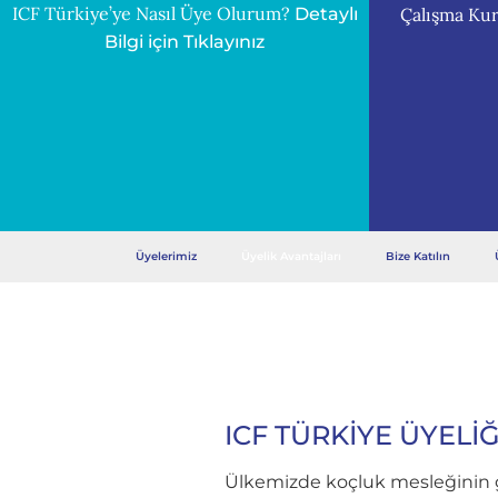
ICF Türkiye’ye Nasıl Üye Olurum?
Çalışma Kur
Detaylı
Bilgi için Tıklayınız
Üyelerimiz
Üyelik Avantajları
Bize Katılın
ICF TÜRKİYE ÜYELİ
Ülkemizde koçluk mesleğinin gü