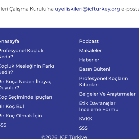
kileri Çalışma Kurulu’na
uyeiliskileri@icfturkey.org
e-posta
Anasayfa
Podcast
Profesyonel Koçluk
Makaleler
Nedir?
Haberler
Koçluk Mesleğinin Farkı
Basın Bülteni
Nedir?
Profesyonel Koçların
Bir Koça Neden İhtiyaç
Kitapları
Duyulur?
Belgeler Ve Araştırmalar
Koç Seçiminde İpuçları
Etik Davranışları
Bir Koç Bul
İnceleme Formu
Bir Koç Olmak İçin
KVKK
SSS
SSS
©2026, ICF Türkiye