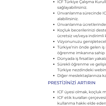
ICF Türkiye Çalışma Kurull
sağlayabilirsiniz.
Ünvanlanma sürecinde ICF
alabilirsiniz.
Ünvanlanma ücretlerinden i
Koçluk becerilerinizi des
ücretsiz ve/veya indirimli ka
Vizyonunuzu genişletecek 
Türkiye’nin önde gelen iş 
öğrenme imkanına sahip 
Dünyada iş fırsatları yaka
Sürekli öğrenme ve gelişi
Türkiye nezdindeki webina
Diğer meslektaşlarınıza ka
PRESTİJİNİZİ ARTIRIN
ICF üyesi olmak, koçluk me
ICF etik kuralları çerçeve
kullanma hakkı elde eders