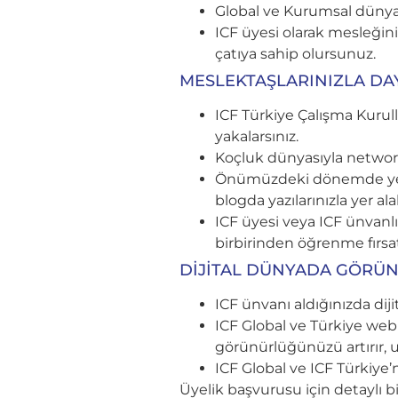
Global ve Kurumsal dünyanı
ICF üyesi olarak mesleğini
çatıya sahip olursunuz.
MESLEKTAŞLARINIZLA DA
ICF Türkiye Çalışma Kurulla
yakalarsınız.
Koçluk dünyasıyla networ
Önümüzdeki dönemde yenile
blogda yazılarınızla yer alab
ICF üyesi veya ICF ünvanlı m
birbirinden öğrenme fırsa
DİJİTAL DÜNYADA GÖRÜ
ICF ünvanı aldığınızda dijit
ICF Global ve Türkiye web 
görünürlüğünüzü artırır, ulu
ICF Global ve ICF Türkiye’
Üyelik başvurusu için detaylı b