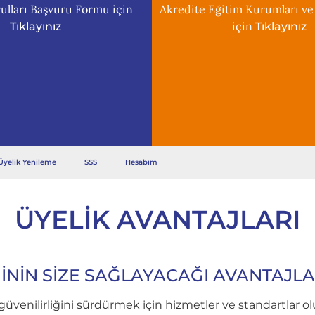
ulları Başvuru Formu için
Akredite Eğitim Kurumları ve
için
Tıklayınız
Tıklayınız
Üyelik Yenileme
SSS
Hesabım
ÜYELIK AVANTAJLARI
ĞİNİN SİZE SAĞLAYACAĞI AVANTAJL
venilirliğini sürdürmek için hizmetler ve standartlar ol