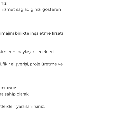
nız.
e hizmet sağladığınızı gösteren
majını birlikte inşa etme fırsatı
mlerini paylaşabilecekleri
 fikir alışverişi, proje üretme ve
olursunuz.
na sahip olarak
lerden yararlanırsınız.