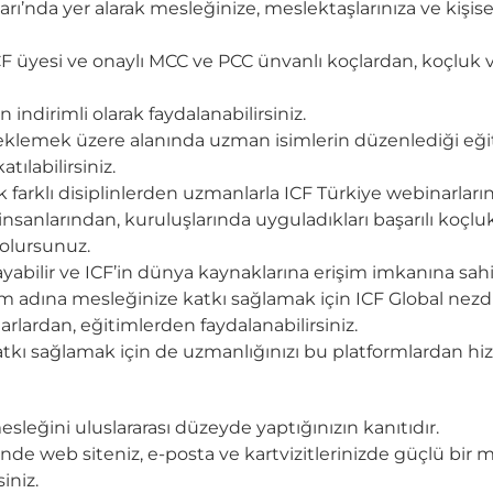
arı’nda yer alarak mesleğinize, meslektaşlarınıza ve kişis
 üyesi ve onaylı MCC ve PCC ünvanlı koçlardan, koçluk 
ndirimli olarak faydalanabilirsiniz.
teklemek üzere alanında uzman isimlerin düzenlediği eğit
tılabilirsiniz.
farklı disiplinlerden uzmanlarla ICF Türkiye webinarlar
insanlarından, kuruluşlarında uyguladıkları başarılı koçlu
olursunuz.
layabilir ve ICF’in dünya kaynaklarına erişim imkanına sah
m adına mesleğinize katkı sağlamak için ICF Global nezdi
rlardan, eğitimlerden faydalanabilirsiniz.
tkı sağlamak için de uzmanlığınızı bu platformlardan hiz
sleğini uluslararası düzeyde yaptığınızın kanıtıdır.
sinde web siteniz, e-posta ve kartvizitlerinizde güçlü bir
iniz.