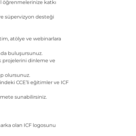
el öğrenmelerinize katkı
ve süpervizyon desteği
im, atölye ve webinarlara
ında buluşursunuz.
k projelerini dinleme ve
ip olursunuz.
ndeki CCE’li eğitimler ve ICF
mete sunabilirsiniz.
 marka olan ICF logosunu