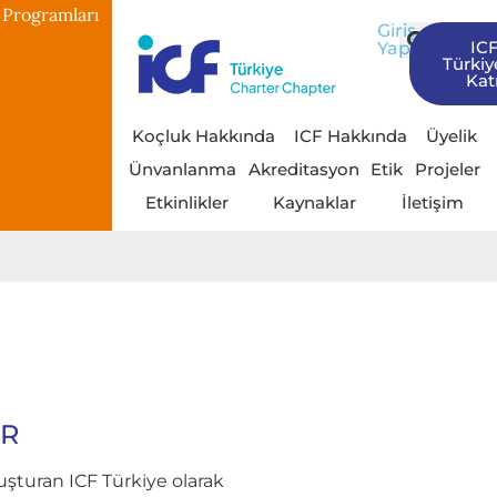
 Programları
Giriş
IC
Yap
Türkiy
Katı
Koçluk Hakkında
ICF Hakkında
Üyelik
Ünvanlanma
Akreditasyon
Etik
Projeler
Etkinlikler
Kaynaklar
İletişim
AR
uşturan ICF Türkiye olarak