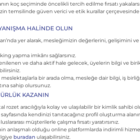
n koç seçiminde öncelikli tercih edilme fırsatı yakalarsı
zin temsilinde güven verici ve etik kurallar çerçevesind
YANIŞMA HALİNDE OLUN
rı’nda yer alarak, mesleğimizin değerlerini, gelişimini ve i
king yapma imkânı sağlarsınız.
nen ve daha aktif hale gelecek, üyelerin bilgi ve biriki
ilirsiniz.
eslektaşlarla bir arada olma, mesleğe dair bilgi, iş birliği,
tına sahip olursunuz.
NÜRLÜK KAZANIN
al rozet aracılığıyla kolay ve ulaşılabilir bir kimlik sahibi 
sayfasında kendinizi tanıtacağınız profil oluşturma alanı
slararası müşterilerle çalışma fırsatı yaratırsınız.
nin anlaşmalı olduğu online platformlarda indirimli hizmet
ilgiye
buradan
ulaşabilirsiniz.