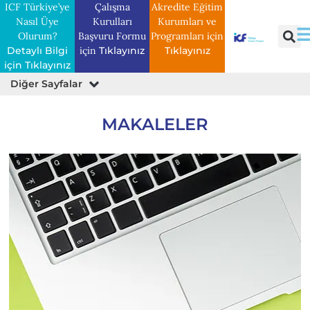
ICF Türkiye’ye
Çalışma
Akredite Eğitim
Nasıl Üye
Kurulları
Kurumları ve
Olurum?
Başvuru Formu
Programları için
Detaylı Bilgi
için
Tıklayınız
Tıklayınız
için Tıklayınız
Diğer Sayfalar
Basın Bülteni
Profesyonel Koçların Kitapları
Belgeler ve Araştırmalar
Etik Davranışları İnceleme Formu
MAKALELER