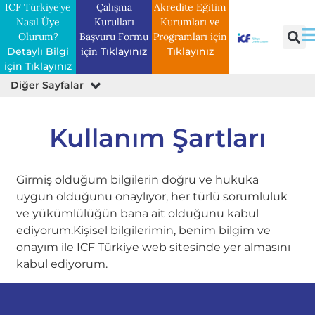
ICF Türkiye’ye
Çalışma
Akredite Eğitim
Nasıl Üye
Kurulları
Kurumları ve
Olurum?
Başvuru Formu
Programları için
Detaylı Bilgi
için
Tıklayınız
Tıklayınız
için Tıklayınız
Diğer Sayfalar
Üyelik Avantajları
Bize Katılın
Üyelik Yenileme
Kullanım Şartları
Girmiş olduğum bilgilerin doğru ve hukuka
uygun olduğunu onaylıyor, her türlü sorumluluk
ve yükümlülüğün bana ait olduğunu kabul
ediyorum.Kişisel bilgilerimin, benim bilgim ve
onayım ile ICF Türkiye web sitesinde yer almasını
kabul ediyorum.