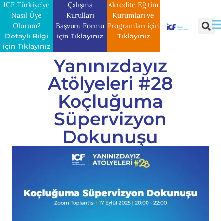
ICF Türkiye’ye
Çalışma
Akredite Eğitim
Nasıl Üye
Kurulları
Kurumları ve
Olurum?
Başvuru Formu
Programları için
Detaylı Bilgi
için
Tıklayınız
Tıklayınız
için Tıklayınız
Yanınızdayız
Atölyeleri #28
Koçluğuma
Süpervizyon
Dokunuşu