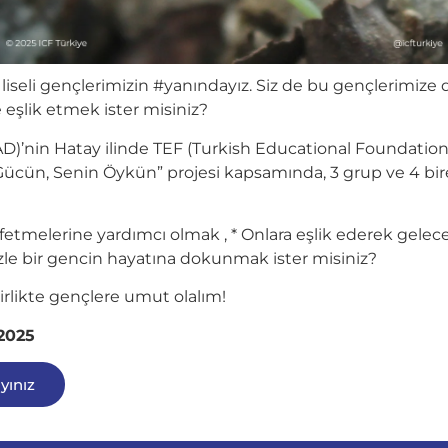
iseli gençlerimizin #yanındayız. Siz de bu gençlerimize
 eşlik etmek ister misiniz?
D)’nin Hatay ilinde TEF (Turkish Educational Foundation)
n Gücün, Senin Öykün” projesi kapsamında, 3 grup ve 4 bi
eşfetmelerine yardımcı olmak , * Onlara eşlik ederek gel
izle bir gencin hayatına dokunmak ister misiniz?
birlikte gençlere umut olalım!
 2025
yınız