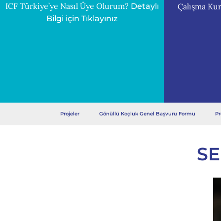
ICF Türkiye’ye Nasıl Üye Olurum?
Çalışma Kur
Detaylı
Bilgi için Tıklayınız
Projeler
Gönüllü Koçluk Genel Başvuru Formu
Pr
SE