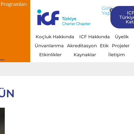
 Programları
Giriş
IC
Yap
Türkiy
Katı
Koçluk Hakkında
ICF Hakkında
Üyelik
Ünvanlanma
Akreditasyon
Etik
Projeler
Etkinlikler
Kaynaklar
İletişim
KÜN