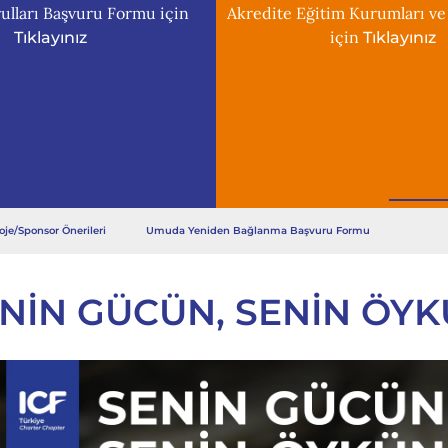
ulları Başvuru Formu için
Akredite Eğitim Kurumları ve
için
Tıklayınız
Tıklayınız
oje/Sponsor Önerileri
Umuda Yeniden Bağlanma Başvuru Formu
NIN GÜCÜN, SENIN ÖY