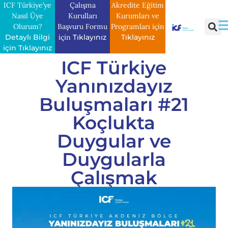
ICF Türkiye’ye
Çalışma
Akredite Eğitim
Nasıl Üye
Kurulları
Kurumları ve
Olurum?
Başvuru Formu
Programları için
Detaylı Bilgi
için
Tıklayınız
Tıklayınız
için Tıklayınız
ICF Türkiye
Yanınızdayız
Buluşmaları #21
Koçlukta
Duygular ve
Duygularla
Çalışmak