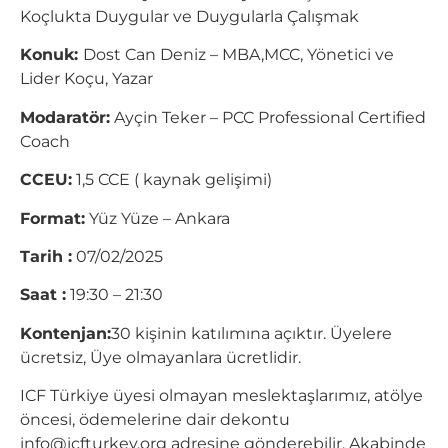
Koçlukta Duygular ve Duygularla Çalışmak
Konuk:
Dost Can Deniz – MBA,MCC, Yönetici ve
Lider Koçu, Yazar
Modaratör:
Ayçin Teker – PCC Professional Certified
Coach
CCEU:
1,5 CCE ( kaynak gelişimi)
Format:
Yüz Yüze – Ankara
Tarih :
07/02/2025
Saat :
19:30 – 21:30
Kontenjan:
30 kişinin katılımına açıktır. Üyelere
ücretsiz, Üye olmayanlara ücretlidir.
ICF Türkiye üyesi olmayan meslektaşlarımız, atölye
öncesi, ödemelerine dair dekontu
info@icfturkey.org
adresine gönderebilir. Akabinde