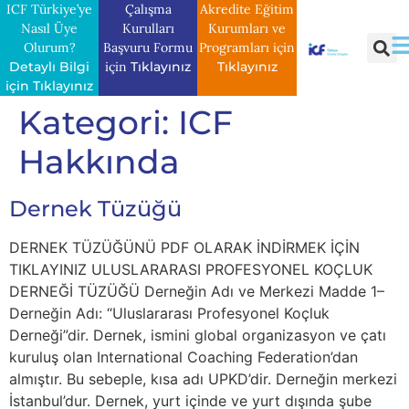
ICF Türkiye’ye
Çalışma
Akredite Eğitim
Nasıl Üye
Kurulları
Kurumları ve
Olurum?
Başvuru Formu
Programları için
Detaylı Bilgi
için
Tıklayınız
Tıklayınız
için Tıklayınız
Kategori:
ICF
Hakkında
Dernek Tüzüğü
DERNEK TÜZÜĞÜNÜ PDF OLARAK İNDİRMEK İÇİN
TIKLAYINIZ ULUSLARARASI PROFESYONEL KOÇLUK
DERNEĞİ TÜZÜĞÜ Derneğin Adı ve Merkezi Madde 1–
Derneğin Adı: “Uluslararası Profesyonel Koçluk
Derneği”dir. Dernek, ismini global organizasyon ve çatı
kuruluş olan International Coaching Federation’dan
almıştır. Bu sebeple, kısa adı UPKD’dir. Derneğin merkezi
İstanbul’dur. Dernek, yurt içinde ve yurt dışında şube