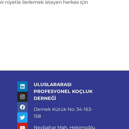
r niyetle ilerlemek isteyen herkes için
ULUSLARARASI
PROFESYONEL KOÇLUK
DERNEĞİ
Dernek Kütük No: 34-163-
158
Nevbahar Mah. Hekimoğlu