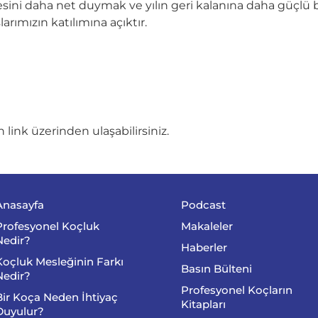
ini daha net duymak ve yılın geri kalanına daha güçlü bi
arımızın katılımına açıktır.
 link üzerinden ulaşabilirsiniz.
Anasayfa
Podcast
Profesyonel Koçluk
Makaleler
Nedir?
Haberler
Koçluk Mesleğinin Farkı
Basın Bülteni
Nedir?
Profesyonel Koçların
Bir Koça Neden İhtiyaç
Kitapları
Duyulur?