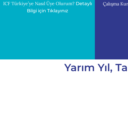
ICF Türkiye’ye Nasıl Üye Olurum?
Çalışma Kur
Detaylı
Bilgi için Tıklayınız
Yarım Yıl, T