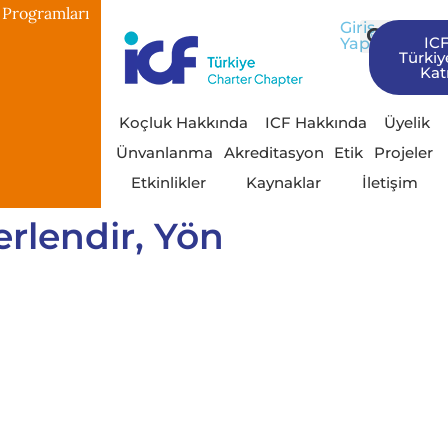
 Programları
Giriş
IC
Yap
Türkiy
Katı
Koçluk Hakkında
ICF Hakkında
Üyelik
Ünvanlanma
Akreditasyon
Etik
Projeler
Etkinlikler
Kaynaklar
İletişim
erlendir, Yön