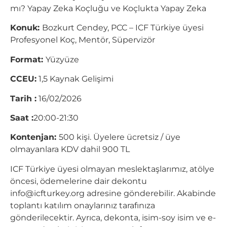
mı? Yapay Zeka Koçluğu ve Koçlukta Yapay Zeka
Konuk:
Bozkurt Cendey, PCC – ICF Türkiye üyesi
Profesyonel Koç, Mentör, Süpervizör
Format:
Yüzyüze
CCEU:
1,5 Kaynak Gelişimi
Tarih :
16/02/2026
Saat :
20:00-21:30
Kontenjan:
500 kişi. Üyelere ücretsiz / üye
olmayanlara KDV dahil 900 TL
ICF Türkiye üyesi olmayan meslektaşlarımız, atölye
öncesi, ödemelerine dair dekontu
info@icfturkey.org
adresine gönderebilir. Akabinde
toplantı katılım onaylarınız tarafınıza
gönderilecektir. Ayrıca, dekonta, isim-soy isim ve e-