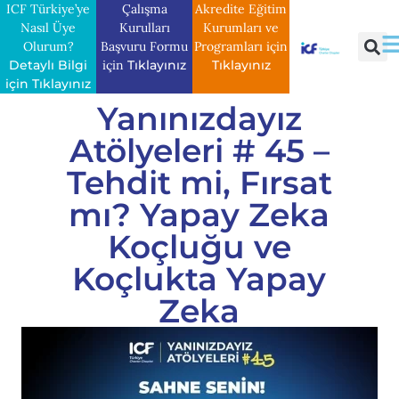
ICF Türkiye’ye
Çalışma
Akredite Eğitim
Nasıl Üye
Kurulları
Kurumları ve
Olurum?
Başvuru Formu
Programları için
Detaylı Bilgi
için
Tıklayınız
Tıklayınız
için Tıklayınız
Yanınızdayız
Atölyeleri # 45 –
Tehdit mi, Fırsat
mı? Yapay Zeka
Koçluğu ve
Koçlukta Yapay
Zeka