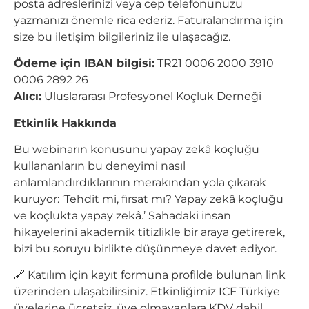
posta adreslerinizi veya cep telefonunuzu
yazmanızı önemle rica ederiz. Faturalandırma için
size bu iletişim bilgileriniz ile ulaşacağız.
Ödeme için IBAN bilgisi:
TR21 0006 2000 3910
0006 2892 26
Alıcı:
Uluslararası Profesyonel Koçluk Derneği
Etkinlik Hakkında
Bu webinarın konusunu yapay zekâ koçluğu
kullananların bu deneyimi nasıl
anlamlandırdıklarının merakından yola çıkarak
kuruyor: ‘Tehdit mi, fırsat mı? Yapay zekâ koçluğu
ve koçlukta yapay zekâ.’ Sahadaki insan
hikayelerini akademik titizlikle bir araya getirerek,
bizi bu soruyu birlikte düşünmeye davet ediyor.
🔗 Katılım için kayıt formuna profilde bulunan link
üzerinden ulaşabilirsiniz. Etkinliğimiz ICF Türkiye
üyelerine ücretsiz, üye olmayanlara KDV dahil