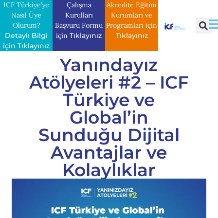
ICF Türkiye’ye
Çalışma
Akredite Eğitim
Nasıl Üye
Kurulları
Kurumları ve
Olurum?
Başvuru Formu
Programları için
Detaylı Bilgi
için
Tıklayınız
Tıklayınız
için Tıklayınız
Yanındayız
Atölyeleri #2 – ICF
Türkiye ve
Global’in
Sunduğu Dijital
Avantajlar ve
Kolaylıklar