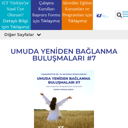
ICF Türkiye’ye
Çalışma
Akredite Eğitim
Nasıl Üye
Kurulları
Kurumları ve
Olurum?
Başvuru Formu
Programları için
Detaylı Bilgi
için
Tıklayınız
Tıklayınız
için Tıklayınız
Diğer Sayfalar
Gönüllü Koçluk Genel Başvuru Formu
Proje/Sponsor Önerileri
Umuda Yeniden Bağlanma Başvuru Formu
UMUDA YENIDEN BAĞLANMA
BULUŞMALARI #7