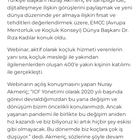
Türkiye Başkanı Nuray Akmeriç ev sahipliğinde;,
dijitalleşmeye ilişkin görüşlerini paylaşmak ve yeni
dünya düzeninde yer almaya ilişkin fırsat ve
tehditleri değerlendirmek üzere, EMCC (Avrupa
Mentorluk ve Koçluk Konseyi) Dünya Başkanı Dr.
Rıza Kadılar konuk oldu.
Webinar, aktif olarak koçluk hizmeti verenlerin
yanı sıra, koçluk mesleği ile yakından
ilgilenenlerden oluşan 400’e yakın kişinin katılımı
ile gerçekleşti.
Webinarın açılış konuşmasını yapan Nuray
Akmeriç; “ICF Yönetimi olarak 2020 yılı başında
görevi devraldığımızdan bu yana değişim ve
dönüşüm bizim öncelikli konularımızdı. Ancak
yaşanan pandemi ile birlikte bu değişim aniden
hız kazandı ve biz biliyoruz ki artık hiçbir şey eskisi
gibi olmayacak. Bu dönemde biz koçlara çok iş
düşüyor.” dedi. Akmeriç, sözlerine şöyle devam