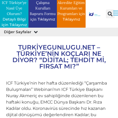
ICF Türkiye’ye
Çalışma
Akredite Eğitim
Nasıl Üye
Kurulları
Kurumları ve
Olurum?
Başvuru Formu
Programları için
Detaylı Bilgi
için
Tıklayınız
Tıklayınız
için Tıklayınız
Diğer Sayfalar
Basın Bülteni
Profesyonel Koçların Kitapları
Belgeler ve Araştırmalar
Etik Davranışları İnceleme Formu
TURKIYEGUNLUGU.NET –
TÜRKIYE’NIN KOÇLARI NE
DIYOR? “DIJITAL; TEHDIT MI,
FIRSAT MI?”
ICF Türkiye’nin her hafta düzenlediği “Çarşamba
Buluşmaları” Webinarı’nın ICF Türkiye Başkanı
Nuray Akmeriç ev sahipliğinde düzenlenen bu
haftaki konuğu, EMCC Dünya Başkanı Dr. Rıza
Kadılar oldu. Koronavirüs sürecinde hız kazanan
dijital dönüşümü değerlendiren Kadılar; bu