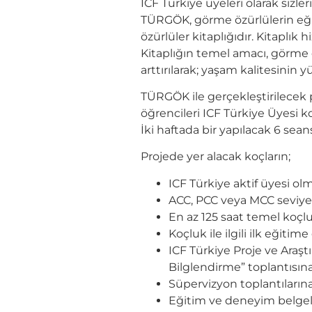
ICF Türkiye üyeleri olarak sizl
TÜRGÖK, görme özürlülerin eğiti
özürlüler kitaplığıdır. Kitaplık
Kitaplığın temel amacı, görme ö
arttırılarak; yaşam kalitesinin
TÜRGÖK ile gerçekleştirilecek
öğrencileri ICF Türkiye Üyesi k
İki haftada bir yapılacak 6 sea
Projede yer alacak koçların;
ICF Türkiye aktif üyesi olm
ACC, PCC veya MCC seviyes
En az 125 saat temel koçl
Koçluk ile ilgili ilk eğitim
ICF Türkiye Proje ve Araşt
Bilglendirme” toplantısın
Süpervizyon toplantılarına
Eğitim ve deneyim belgele