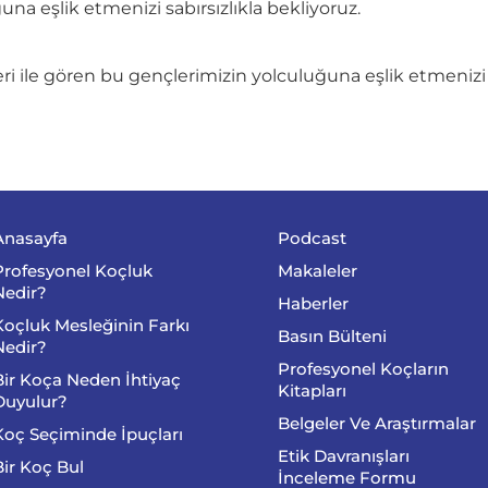
na eşlik etmenizi sabırsızlıkla bekliyoruz.
eri ile gören bu gençlerimizin yolculuğuna eşlik etmenizi 
Anasayfa
Podcast
Profesyonel Koçluk
Makaleler
Nedir?
Haberler
Koçluk Mesleğinin Farkı
Basın Bülteni
Nedir?
Profesyonel Koçların
Bir Koça Neden İhtiyaç
Kitapları
Duyulur?
Belgeler Ve Araştırmalar
Koç Seçiminde İpuçları
Etik Davranışları
Bir Koç Bul
İnceleme Formu