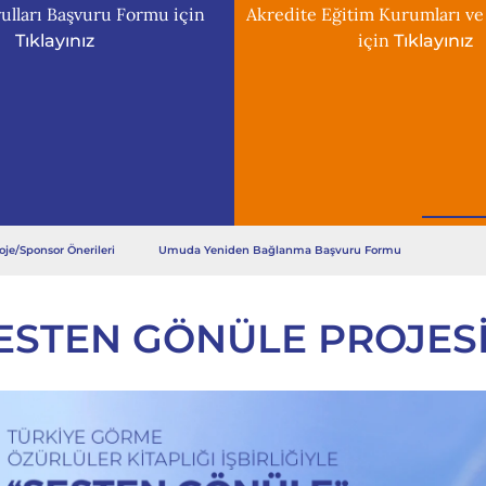
ulları Başvuru Formu için
Akredite Eğitim Kurumları ve
için
Tıklayınız
Tıklayınız
oje/Sponsor Önerileri
Umuda Yeniden Bağlanma Başvuru Formu
ESTEN GÖNÜLE PROJESI