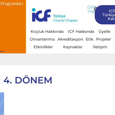
 Programları
Giriş
IC
Yap
Türkiy
Katı
Koçluk Hakkında
ICF Hakkında
Üyelik
Ünvanlanma
Akreditasyon
Etik
Projeler
Etkinlikler
Kaynaklar
İletişim
 4. DÖNEM