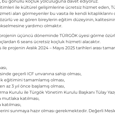
eri, bu gönüllü koçluk yolculuğuna davet ediyoruz.
mleri ile kültürel gelişimlerine ücretsiz hizmet eden, T
 hizmeti alan görmeyenler bu vasıta ile kendi kitaplıklarını
zürlü ve az gören bireylerin eğitim düzeyinin, kalitesin
 yükselmesine yardımcı olmaktır.
 projenin üçüncü döneminde TÜRGÖK üyesi görme özürlü li
oçlardan 6 seans ücretsiz koçluk hizmeti alacaktır.
ns ile projenin Aralık 2024 – Mayıs 2025 tarihleri arası t
ası,
inde geçerli ICF unvanına sahip olması,
uk eğitimini tamamlamış olması,
e en az 3 yıl önce başlamış olması,
ırma Kurulu ile Türgök Yönetim Kurulu Başkanı Tülay Yazg
a mutlaka katılması,
 katılması,
rini sunmaya hazır olması gerekmektedir. Değerli Meslekt