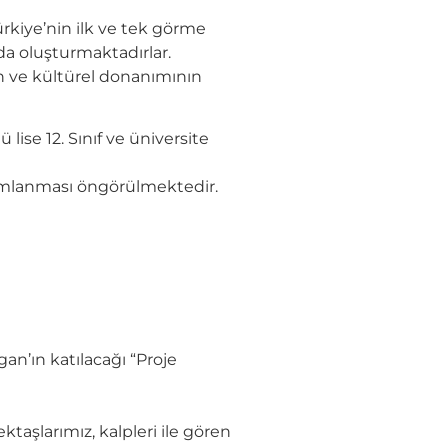
ürkiye’nin ilk ve tek görme
 da oluşturmaktadırlar.
in ve kültürel donanımının
se 12. Sınıf ve üniversite
amamlanması öngörülmektedir.
an’ın katılacağı “Proje
aşlarımız, kalpleri ile gören