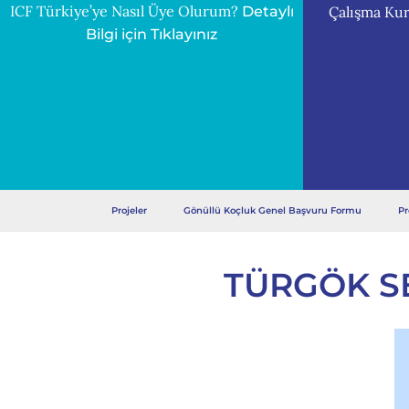
ICF Türkiye’ye Nasıl Üye Olurum?
Çalışma Kur
Detaylı
Bilgi için Tıklayınız
Projeler
Gönüllü Koçluk Genel Başvuru Formu
Pr
TÜRGÖK S