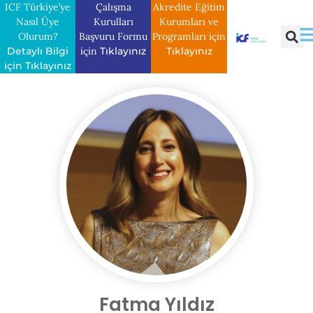
ICF Türkiye’ye
Çalışma
Akredite Eğitim
Nasıl Üye
Kurulları
Kurumları ve
Olurum?
Başvuru Formu
Programları için
Detaylı Bilgi
için
Tıklayınız
Tıklayınız
için Tıklayınız
Fatma Yıldız