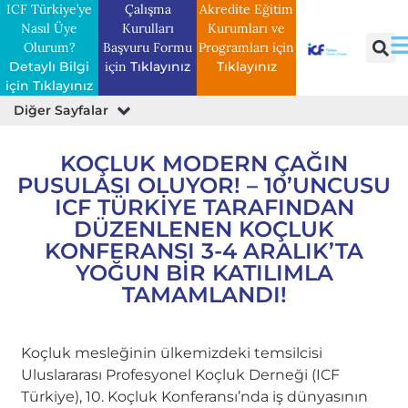
ICF Türkiye’ye
Çalışma
Akredite Eğitim
Nasıl Üye
Kurulları
Kurumları ve
Olurum?
Başvuru Formu
Programları için
Detaylı Bilgi
için
Tıklayınız
Tıklayınız
için Tıklayınız
Diğer Sayfalar
Basın Bülteni
Profesyonel Koçların Kitapları
Belgeler ve Araştırmalar
Etik Davranışları İnceleme Formu
KOÇLUK MODERN ÇAĞIN
PUSULASI OLUYOR! – 10’UNCUSU
ICF TÜRKIYE TARAFINDAN
DÜZENLENEN KOÇLUK
KONFERANSI 3-4 ARALIK’TA
YOĞUN BIR KATILIMLA
TAMAMLANDI!
Koçluk mesleğinin ülkemizdeki temsilcisi
Uluslararası Profesyonel Koçluk Derneği (ICF
Türkiye), 10. Koçluk Konferansı’nda iş dünyasının