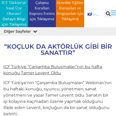
ICF Türkiye’ye
Çalışma
Akredite Eğitim
Nasıl Üye
Kurulları
Kurumları ve
Olurum?
Başvuru Formu
Programları için
Detaylı Bilgi
için
Tıklayınız
Tıklayınız
için Tıklayınız
Diğer Sayfalar
Basın Bülteni
Profesyonel Koçların Kitapları
Belgeler ve Araştırmalar
Etik Davranışları İnceleme Formu
“KOÇLUK DA AKTÖRLÜK GIBI BIR
SANATTIR”
ICF Türkiye “Çarşamba Buluşmaları”nın bu hafta
konuğu Tamer Levent Oldu
ICF Türkiye’nin “Çarşamba Buluşmaları” Webinarı’nın
bu haftaki konuğu, oyuncu, yönetmen, sanat
yönetmeni ve yazar Tamer Levent oldu. Sanatın bir
işi kolayına kaçmadan özenle yapmak olduğunu
ifade eden Levent, koçluğun da bir sanat olduğunu
belirtti.