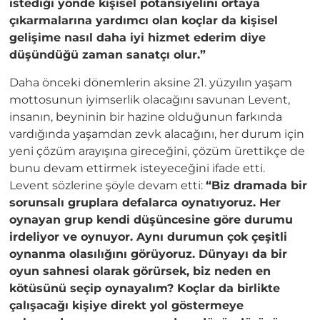
istediği yönde kişisel potansiyelini ortaya
çıkarmalarına yardımcı olan koçlar da kişisel
gelişime nasıl daha iyi hizmet ederim diye
düşündüğü zaman sanatçı olur.”
Daha önceki dönemlerin aksine 21. yüzyılın yaşam
mottosunun iyimserlik olacağını savunan Levent,
insanın, beyninin bir hazine olduğunun farkında
vardığında yaşamdan zevk alacağını, her durum için
yeni çözüm arayışına gireceğini, çözüm ürettikçe de
bunu devam ettirmek isteyeceğini ifade etti.
Levent sözlerine şöyle devam etti:
“Biz dramada bir
sorunsalı gruplara defalarca oynatıyoruz. Her
oynayan grup kendi düşüncesine göre durumu
irdeliyor ve oynuyor. Aynı durumun çok çeşitli
oynanma olasılığını görüyoruz. Dünyayı da bir
oyun sahnesi olarak görürsek, biz neden en
kötüsünü seçip oynayalım? Koçlar da birlikte
çalışacağı kişiye direkt yol göstermeye