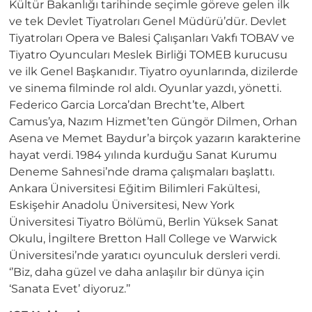
Kültür Bakanlığı tarihinde seçimle göreve gelen ilk
ve tek Devlet Tiyatroları Genel Müdürü’dür. Devlet
Tiyatroları Opera ve Balesi Çalışanları Vakfı TOBAV ve
Tiyatro Oyuncuları Meslek Birliği TOMEB kurucusu
ve ilk Genel Başkanıdır. Tiyatro oyunlarında, dizilerde
ve sinema filminde rol aldı. Oyunlar yazdı, yönetti.
Federico Garcia Lorca’dan Brecht’te, Albert
Camus’ya, Nazım Hizmet’ten Güngör Dilmen, Orhan
Asena ve Memet Baydur’a birçok yazarın karakterine
hayat verdi. 1984 yılında kurduğu Sanat Kurumu
Deneme Sahnesi’nde drama çalışmaları başlattı.
Ankara Üniversitesi Eğitim Bilimleri Fakültesi,
Eskişehir Anadolu Üniversitesi, New York
Üniversitesi Tiyatro Bölümü, Berlin Yüksek Sanat
Okulu, İngiltere Bretton Hall College ve Warwick
Üniversitesi’nde yaratıcı oyunculuk dersleri verdi.
‘’Biz, daha güzel ve daha anlaşılır bir dünya için
‘Sanata Evet’ diyoruz.’’