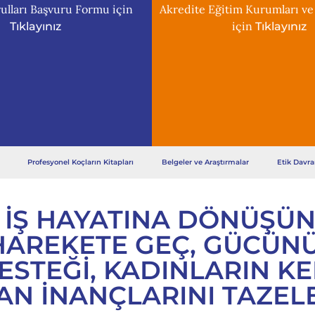
ulları Başvuru Formu için
Akredite Eğitim Kurumları ve
için
Tıklayınız
Tıklayınız
Profesyonel Koçların Kitapları
Belgeler ve Araştırmalar
Etik Davra
 IŞ HAYATINA DÖNÜŞÜN
HAREKETE GEÇ, GÜCÜNÜ
ESTEĞI, KADINLARIN KE
AN INANÇLARINI TAZELE