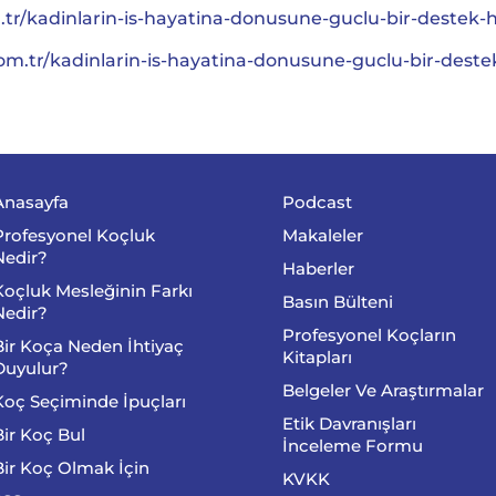
tr/kadinlarin-is-hayatina-donusune-guclu-bir-destek
com.tr/kadinlarin-is-hayatina-donusune-guclu-bir-des
Anasayfa
Podcast
Profesyonel Koçluk
Makaleler
Nedir?
Haberler
Koçluk Mesleğinin Farkı
Basın Bülteni
Nedir?
Profesyonel Koçların
Bir Koça Neden İhtiyaç
Kitapları
Duyulur?
Belgeler Ve Araştırmalar
Koç Seçiminde İpuçları
Etik Davranışları
Bir Koç Bul
İnceleme Formu
Bir Koç Olmak İçin
KVKK