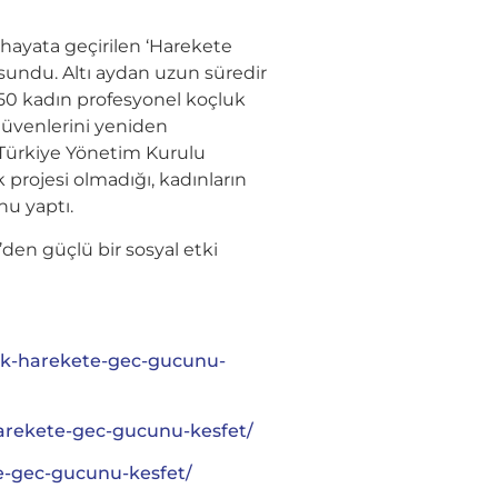
e hayata geçirilen ‘Harekete
 sundu. Altı aydan uzun süredir
 50 kadın profesyonel koçluk
zgüvenlerini yeniden
F Türkiye Yönetim Kurulu
 projesi olmadığı, kadınların
u yaptı.
den güçlü bir sosyal etki
tek-harekete-gec-gucunu-
arekete-gec-gucunu-kesfet/
te-gec-gucunu-kesfet/