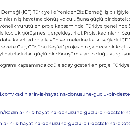
 Derneği (ICF) Türkiye ile YenidenBiz Derneği iş birliğiyl
adınların iş hayatına dönüş yolculuğuna güçlü bir destek
a yönelik yürütülen proje kapsamında, Türkiye genelinde
de koçluk görüşmesi gerçekleştirildi. Proje, kadınların ö
daha kararlı adımlarla yön vermelerine katkı sağladı. IC
ekete Geç, Gücünü Keşfet’ projesinin yalnızca bir koçluk
 hatırladıkları güçlü bir dönüşüm alanı olduğu vurgusun
programı kapsamında ödüle aday gösterilen proje, Türkiye’
i.com/kadinlarin-is-hayatina-donusune-guclu-bir-des
/kadinlarin-is-hayatina-donusune-guclu-bir-destek-h
inlarin-is-hayatina-donusune-guclu-bir-destek-hareke