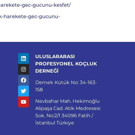
-harekete-gec-gucunu-kesfet/
tek-harekete-gec-gucunu-
ULUSLARARASI
PROFESYONEL KOÇLUK
DERNEĞİ
Dernek Kütük No: 34-163-
158
Nevbahar Mah. Hekimoğlu
Alipaşa Cad. Atik Medresesi
Sok. No:2/1 34096 Fatih /
İstanbul Türkiye