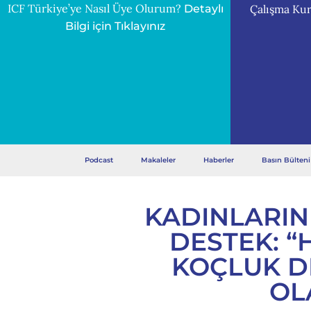
ICF Türkiye’ye Nasıl Üye Olurum?
Çalışma Kur
Detaylı
Bilgi için Tıklayınız
Podcast
Makaleler
Haberler
Basın Bülteni
KADINLARIN
DESTEK: “
KOÇLUK D
OL