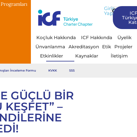
 Programları
Giriş
IC
Yap
Türkiy
Katı
Koçluk Hakkında
ICF Hakkında
Üyelik
Ünvanlanma
Akreditasyon
Etik
Projeler
Etkinlikler
Kaynaklar
İletişim
nışları İnceleme Formu
KVKK
SSS
E GÜÇLÜ BIR
 KEŞFET” –
NDILERINE
DI!