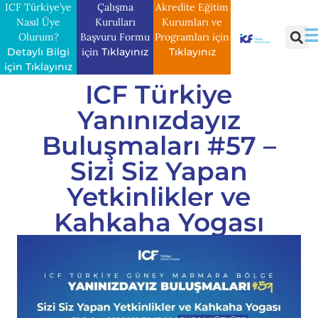
ICF Türkiye’ye
Çalışma
Akredite Eğitim
Nasıl Üye
Kurulları
Kurumları ve
Olurum?
Başvuru Formu
Programları için
Detaylı Bilgi
için
Tıklayınız
Tıklayınız
için Tıklayınız
ICF Türkiye
Yanınızdayız
Buluşmaları #57 –
Sizi Siz Yapan
Yetkinlikler ve
Kahkaha Yogası