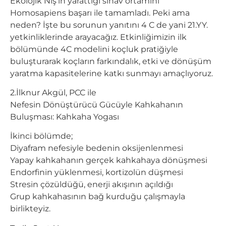
Ekolojik Niş’in yarattığı sınav ortamını
Homosapiens başarı ile tamamladı. Peki ama
neden? İşte bu sorunun yanıtını 4 C de yani 21.YY.
yetkinliklerinde arayacağız. Etkinliğimizin ilk
bölümünde 4C modelini koçluk pratiğiyle
buluşturarak koçların farkındalık, etki ve dönüşüm
yaratma kapasitelerine katkı sunmayı amaçlıyoruz.
2.İlknur Akgül, PCC ile
Nefesin Dönüştürücü Gücüyle Kahkahanın
Buluşması: Kahkaha Yogası
İkinci bölümde;
Diyafram nefesiyle bedenin oksijenlenmesi
Yapay kahkahanın gerçek kahkahaya dönüşmesi
Endorfinin yüklenmesi, kortizolün düşmesi
Stresin çözüldüğü, enerji akışının açıldığı
Grup kahkahasının bağ kurduğu çalışmayla
birlikteyiz.