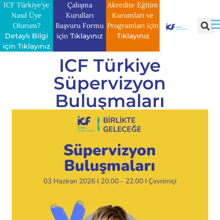
ICF Türkiye’ye
Çalışma
Akredite Eğitim
Nasıl Üye
Kurulları
Kurumları ve
Olurum?
Başvuru Formu
Programları için
Detaylı Bilgi
için
Tıklayınız
Tıklayınız
için Tıklayınız
ICF Türkiye
Süpervizyon
Buluşmaları