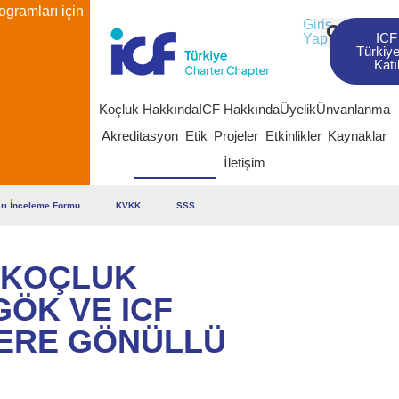
ogramları için
Giriş
ICF
Yap
Türkiye
Katı
Koçluk Hakkında
ICF Hakkında
Üyelik
Ünvanlanma
Akreditasyon
Etik
Projeler
Etkinlikler
Kaynaklar
İletişim
arı İnceleme Formu
KVKK
SSS
 KOÇLUK
GÖK VE ICF
LERE GÖNÜLLÜ