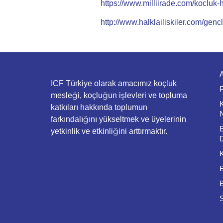
https://www.milliirade.com/kocluk-h
http://www.halklailiskiler.com/genc
ICF Türkiye olarak amacımız koçluk
mesleği, koçluğun işlevleri ve topluma
katkıları hakkında toplumun
farkındalığını yükseltmek ve üyelerinin
yetkinlik ve etkinliğini arttırmaktır.
B