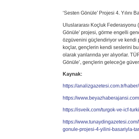
‘Sesten Gönüle’ Projesi 4. Yılını 
Uluslararası Koçluk Federasyonu (
Gönüle’ projesi, görme engelli genç
özgüvenini güçlendiriyor ve kendi p
koçlar, gençlerin kendi seslerini bu
olarak yanlarında yer alıyorlar. T
Gönüle’, gençlerin geleceğe güvenl
Kaynak:
https://analizgazetesi.com.tr/haber
https://www.beyazhaberajansi.com/
https://isveik.com/turgok-ve-icf-tu
https://www.tunaydingazetesi.com/
gonule-projesi-4-yilini-basariyla-t