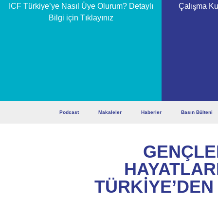
ICF Türkiye’ye Nasıl Üye Olurum?
Detaylı
Çalışma Kur
Bilgi için Tıklayınız
Podcast
Makaleler
Haberler
Basın Bülteni
GENÇLE
HAYATLARI
TÜRKIYE’DEN