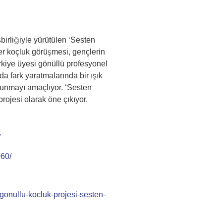
irliğiyle yürütülen ‘Sesten
Her koçluk görüşmesi, gençlerin
rkiye üyesi gönüllü profesyonel
da fark yaratmalarında bir ışık
okunmayı amaçlıyor. ‘Sesten
ojesi olarak öne çıkıyor.
/
060/
gonullu-kocluk-projesi-sesten-