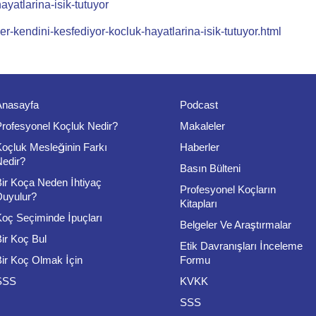
ayatlarina-isik-tutuyor
ler-kendini-kesfediyor-kocluk-hayatlarina-isik-tutuyor.html
Anasayfa
Podcast
Profesyonel Koçluk Nedir?
Makaleler
Koçluk Mesleğinin Farkı
Haberler
Nedir?
Basın Bülteni
Bir Koça Neden İhtiyaç
Profesyonel Koçların
Duyulur?
Kitapları
Koç Seçiminde İpuçları
Belgeler Ve Araştırmalar
ir Koç Bul
Etik Davranışları İnceleme
Bir Koç Olmak İçin
Formu
SSS
KVKK
SSS