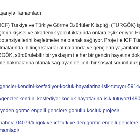
Başarıyla Tamamladı
ICF) Türkiye ve Türkiye Görme Özürlüler Kitaplığı (TÜRGÖK) işb
lerin kişisel ve akademik yolculuklarında onlara eşlik ediyor. 
otansiyellerini keşfetmelerine olanak sağlıyor. Proje ile ICF Tü
lmalarında, bilinçli kararlar almalarında ve gençlerin yaşamların
ÜRGÖK, sürdürülebilir bir yaklaşım ile her bir gencin hayatına d
e bakmalarına olanak sağlayan değerli bir sosyal sorumluluk pr
/gencler-kendini-kesfediyor-kocluk-hayatlarina-isik-tutuyor-5914
gencler-kendini-kesfediyor-kocluk-hayatlarina-isik-tutuyor/149
rkiyeden-gorme-engelli-genclere-gonullu-kocluk-projesi/
haber/104079/turgok-ve-icf-turkiye-den-gorme-engelli-genclere-
amamladi/