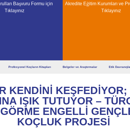
ulları Başvuru Formu için
Akredite Eğitim Kurumları ve Pr
Tıklayınız
Tıklayınız
Profesyonel Koçların Kitapları
Belgeler ve Araştırmalar
Etik Davranışl
R KENDINI KEŞFEDIYOR;
NA IŞIK TUTUYOR – TÜR
 GÖRME ENGELLI GENÇ
KOÇLUK PROJESI