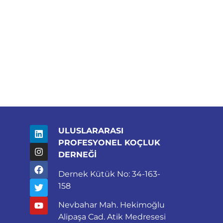
ULUSLARARASI
PROFESYONEL KOÇLUK
DERNEĞİ
Dernek Kütük No: 34-163-
158
Nevbahar Mah. Hekimoğlu
Alipaşa Cad. Atik Medresesi