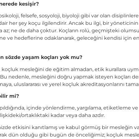
 nerede kesişir?
koloji, felsefe, sosyoloji, biyoloji gibi var olan disiplinlere 
ir her şey koçu ilgilendirir. Ancak bu ilgi, bir yöneticin
az; ne de daha çoktur. Koçların rolü, geçmişteki olumsuzl
ine ve hedeflerine odaklanarak, geleceğini kendisi için e
ren sözde yaşam koçları yok mu?
 koçluk mesleğini de eğitim almadan, etik kurallara uym
. Bu nedenle, mesleğini doğru yapmak isteyen koçları de
lmaya, uluslararası ve yerel koçluk akreditasyonlarını ta
ilir mi?
pıldığında, içinde yönlendirme, yargılama, etiketleme ve 
ilişkideki/ortaklıktaki kadar veya daha azdır.
zde etkisini kanıtlamış ve kabul görmüş bir mesleğin varl
ak dün olduğu gibi bugün de önceliğimiz; koçluk mesleğin