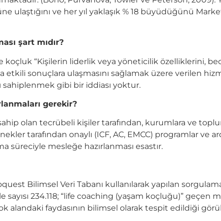
üne ulaştığını ve her yıl yaklaşık % 18 büyüdüğünü Marke
lması şart mıdır?
çluk “Kişilerin liderlik veya yöneticilik özelliklerini, bec
a etkili sonuçlara ulaşmasını sağlamak üzere verilen hizm
ı sahiplenmek gibi bir iddiası yoktur.
rlanmaları gerekir?
ahip olan tecrübeli kişiler tarafından, kurumlara ve topl
rnekler tarafından onaylı (ICF, AC, EMCC) programlar ve a
ma süreciyle mesleğe hazırlanması esastır.
oquest Bilimsel Veri Tabanı kullanılarak yapılan sorgula
 sayısı 234.118; “life coaching (yaşam koçluğu)” geçen mak
 alandaki faydasının bilimsel olarak tespit edildiği görül