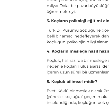
milyar Dolar bir pazar büyüklüğ
öğrenmekteyiz.
3. Koçların psikoloji eğitimi a
Türk Dil Kurumu Sözlüğüne göre ko
belli bir amacı hedefleyerek dah
koçluğun, psikolojinin ilgi alanın
4. Koçların mesleğe nasıl hazı
Koçluk, halihazırda bir mesleğe s
nedenle koçların uluslararası de
içeren uzun süreli bir uzmanlaş
5. Koçluk bilimsel midir?
Evet. Köklü bir meslek olarak Pr
(yönetici koçluğu)” geçen makale
incelendiğinde, koçluğun pek çok