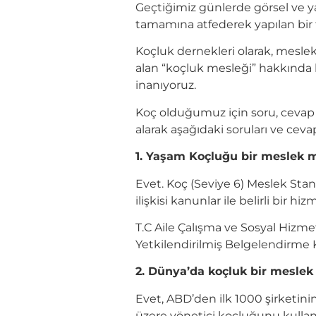
Geçtiğimiz günlerde görsel ve ya
tamamına atfederek yapılan bir t
Koçluk dernekleri olarak, mesleki
alan “koçluk mesleği” hakkınd
inanıyoruz.
Koç olduğumuz için soru, ceva
alarak aşağıdaki soruları ve cevap
1. Yaşam Koçluğu bir meslek m
Evet. Koç (Seviye 6) Meslek Stan
ilişkisi kanunlar ile belirli bir 
T.C Aile Çalışma ve Sosyal Hizme
Yetkilendirilmiş Belgelendirme Ku
2. Dünya’da koçluk bir meslek
Evet, ABD’den ilk 1000 şirketini
üzere yönetici koçluğunu kullan