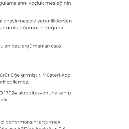
uygulamalarını koçluk mesleğinin
i onaylı mesleki yeterliliklerden
ve sorumluluğumuz olduğuna
lan bazı argümanları esas
yürürlüğe girmiştir. Müşteri-koç
arif edilemez.
 ISO 17024 akreditasyonuna sahip
dır.
ici performansını arttırmak
Yalnızca ABD’de koçluğun 2,4