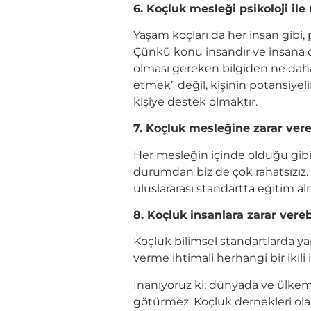
6. Koçluk mesleği psikoloji ile
Yaşam koçları da her insan gibi, psi
Çünkü konu insandır ve insana da
olması gereken bilgiden ne daha 
etmek” değil, kişinin potansiyel
kişiye destek olmaktır.
7. Koçluk mesleğine zarar ve
Her mesleğin içinde olduğu gibi
durumdan biz de çok rahatsızız
uluslararası standartta eğitim a
8. Koçluk insanlara zarar vereb
Koçluk bilimsel standartlarda ya
verme ihtimali herhangi bir ikili 
İnanıyoruz ki; dünyada ve ülkemi
götürmez. Koçluk dernekleri olar