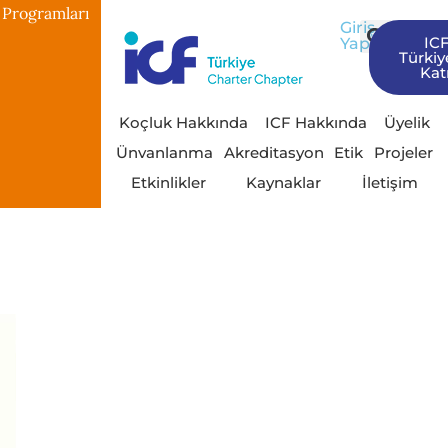
 Programları
Giriş
IC
Yap
Türkiy
Katı
Koçluk Hakkında
ICF Hakkında
Üyelik
Ünvanlanma
Akreditasyon
Etik
Projeler
Etkinlikler
Kaynaklar
İletişim