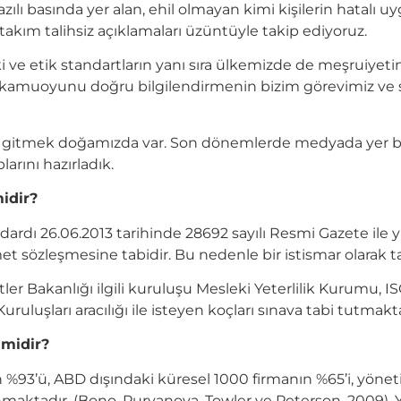
zılı basında yer alan, ehil olmayan kimi kişilerin hatalı 
akım talihsiz açıklamaları üzüntüyle takip ediyoruz.
 ve etik standartların yanı sıra ülkemizde de meşruiyetin
a kamuoyunu doğru bilgilendirmenin bizim görevimiz 
p gitmek doğamızda var. Son dönemlerde medyada yer bu
larını hazırladık.
idir?
dardı 26.06.2013 tarihinde 28692 sayılı Resmi Gazete ile 
hizmet sözleşmesine tabidir. Bu nedenle bir istismar olarak t
tler Bakanlığı ilgili kuruluşu Mesleki Yeterlilik Kurumu,
ruluşları aracılığı ile isteyen koçları sınava tabi tutmakta
 midir?
n %93’ü, ABD dışındaki küresel 1000 firmanın %65’i, yönet
maktadır. (Bono, Purvanova, Towler ve Peterson, 2009). 