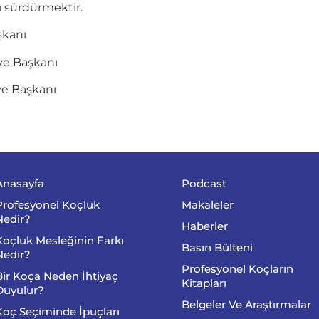
ı sürdürmektir.
şkanı
ye Başkanı
ye Başkanı
Anasayfa
Podcast
Profesyonel Koçluk
Makaleler
Nedir?
Haberler
Koçluk Mesleğinin Farkı
Basın Bülteni
Nedir?
Profesyonel Koçların
Bir Koça Neden İhtiyaç
Kitapları
Duyulur?
Belgeler Ve Araştırmalar
Koç Seçiminde İpuçları