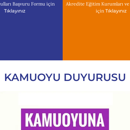
ulları Başvuru Formu için
Akredite Eğitim Kurumları ve
için
Tıklayınız
Tıklayınız
KAMUOYU DUYURUSU