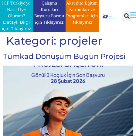
ICF Türkiye’ye
Çalışma
Akredite Eğitim
Nasıl Üye
Kurulları
Kurumları ve
Olurum?
Başvuru Formu
Programları için
Detaylı Bilgi
için
Tıklayınız
Tıklayınız
için Tıklayınız
Kategori:
projeler
Tümkad Dönüşüm Bugün Projesi